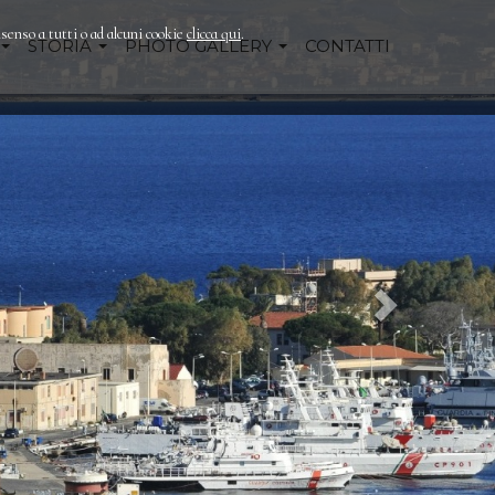
nsenso a tutti o ad alcuni cookie
clicca qui
.
STORIA
PHOTO GALLERY
CONTATTI