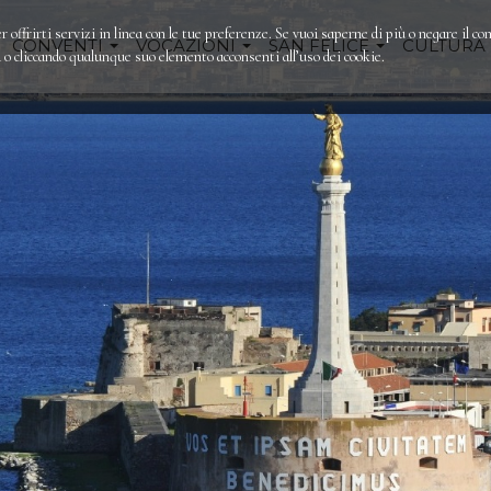
r offrirti servizi in linea con le tue preferenze. Se vuoi saperne di più o negare il co
CONVENTI
VOCAZIONI
SAN FELICE
CULTURA
 cliccando qualunque suo elemento acconsenti all’uso dei cookie.