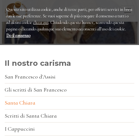
Questo sito utilizza cookie, anche di terze parti, per offrirti servizi in linea
Togg
con le tue preferenze. Se vuoi saperne di più o negare il consenso a tutti o
navi
ad alcuni cookie
clicca qui
. Chiudendo questo banner, scorrendo questa
pagina o cliccando qualunque suo elemento acconsenti all’uso dei cookie.
Do il consenso
Il nostro carisma
San Francesco d'Assisi
Gli scritti di San Francesco
Santa Chiara
Scritti di Santa Chiara
I Cappuccini