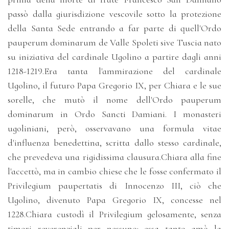
passò dalla giurisdizione vescovile sotto la protezione
della Santa Sede entrando a far parte di quell'Ordo
pauperum dominarum de Valle Spoleti sive Tuscia nato
su iniziativa del cardinale Ugolino a partire dagli anni
1218-1219.Era tanta l'ammirazione del cardinale
Ugolino, il futuro Papa Gregorio IX, per Chiara e le sue
sorelle, che mutò il nome dell'Ordo pauperum
dominarum in Ordo Sancti Damiani. I monasteri
ugoliniani, però, osservavano una formula vitae
d'influenza benedettina, scritta dallo stesso cardinale,
che prevedeva una rigidissima clausura.Chiara alla fine
l'accettò, ma in cambio chiese che le fosse confermato il
Privilegium paupertatis di Innocenzo III, ciò che
Ugolino, divenuto Papa Gregorio IX, concesse nel
1228.Chiara custodì il Privilegium gelosamente, senza
timori reverenziali per nessuno: essa tanto amò la