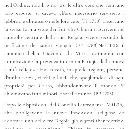
nell'Ordine, nobili o no, tra le altre cose che venivano
loro esposte, si diceva ch'era necessario servissero i
lebbrosi e abitassero nelle loro case. (FF 1730). Osservano
la stessa forma vitae dei frati che Chiara trascriverà nel
capitolo centrale della sua Regola: vivere secondo la
perfezione del santo Vangelo (FF 2788).Nel 1216 il
canonico belga Giacomo da Vitry testimonia con
ammirazione la presenza intorno a Perugia della nuova
realtà religiosa: Ho trovato, in quelle regioni, persone,
d'ambo i sessi, ricchi e laici, che, spogliandosi di ogni
proprietà per Cristo, abbandonavano il mondo. Si
chiamavano frati minori, e sorelle minori (FF 2205).
Dopo le disposizioni del Concilio Lateranense IV (1215),
che obbligavano le nuove fondazioni religiose ad
adottare una delle tre Regole già vigenti (benedettina,
basiliana o agostiniana), Chiara fu costretta ad