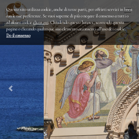
Questo sito utilizza cookie, anche di terze parti, per offrirti servizi in linea
Togg
con le tue preferenze. Se vuoi saperne di più o negare il consenso a tutti o
navi
ad alcuni cookie
clicca qui
. Chiudendo questo banner, scorrendo questa
pagina o cliccando qualunque suo elemento acconsenti all’uso dei cookie.
Do il consenso