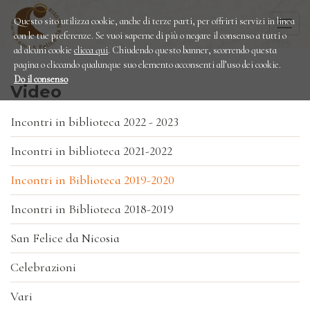
Questo sito utilizza cookie, anche di terze parti, per offrirti servizi in linea
Togg
con le tue preferenze. Se vuoi saperne di più o negare il consenso a tutti o
navi
ad alcuni cookie
clicca qui
. Chiudendo questo banner, scorrendo questa
pagina o cliccando qualunque suo elemento acconsenti all’uso dei cookie.
Do il consenso
Video
Incontri in biblioteca 2022 - 2023
Incontri in biblioteca 2021-2022
Incontri in Biblioteca 2019-2020
Incontri in Biblioteca 2018-2019
San Felice da Nicosia
Celebrazioni
Vari