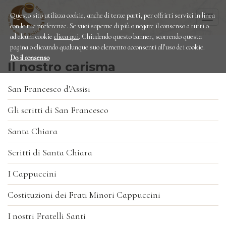
Questo sito utilizza cookie, anche di terze parti, per offrirti servizi in linea
Togg
con le tue preferenze. Se vuoi saperne di più o negare il consenso a tutti o
navi
ad alcuni cookie
clicca qui
. Chiudendo questo banner, scorrendo questa
pagina o cliccando qualunque suo elemento acconsenti all’uso dei cookie.
Do il consenso
Il nostro carisma
San Francesco d'Assisi
Gli scritti di San Francesco
Santa Chiara
Scritti di Santa Chiara
I Cappuccini
Costituzioni dei Frati Minori Cappuccini
I nostri Fratelli Santi