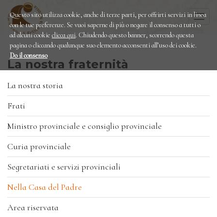
Questo sito utilizza cookie, anche di terze parti, per offrirti servizi in linea
Togg
con le tue preferenze. Se vuoi saperne di più o negare il consenso a tutti o
navi
ad alcuni cookie
clicca qui
. Chiudendo questo banner, scorrendo questa
pagina o cliccando qualunque suo elemento acconsenti all’uso dei cookie.
Do il consenso
La nostra fraternità
La nostra storia
Frati
Ministro provinciale e consiglio provinciale
Curia provinciale
Segretariati e servizi provinciali
Nella Casa del Padre
Area riservata