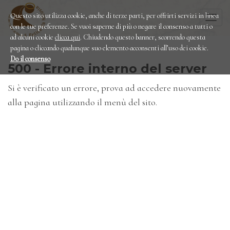
Questo sito utilizza cookie, anche di terze parti, per offrirti servizi in linea
Togg
con le tue preferenze. Se vuoi saperne di più o negare il consenso a tutti o
navi
ad alcuni cookie
clicca qui
. Chiudendo questo banner, scorrendo questa
pagina o cliccando qualunque suo elemento acconsenti all’uso dei cookie.
Do il consenso
500 - Errore interno del server
Si è verificato un errore, prova ad accedere nuovamente
alla pagina utilizzando il menù del sito.