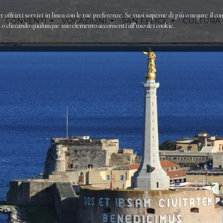
r offrirti servizi in linea con le tue preferenze. Se vuoi saperne di più o negare il co
CONVENTI
VOCAZIONI
SAN FELICE
CULTURA
 cliccando qualunque suo elemento acconsenti all’uso dei cookie.