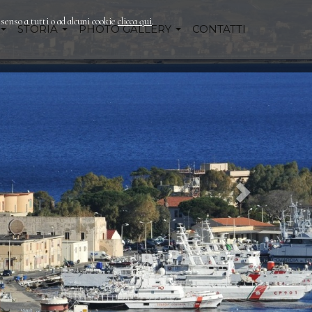
nsenso a tutti o ad alcuni cookie
clicca qui
.
STORIA
PHOTO GALLERY
CONTATTI