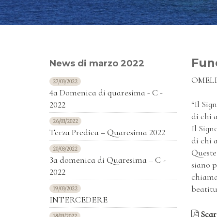
Fune
News di marzo 2022
OMELI
27/03/2022
4a Domenica di quaresima - C -
“Il Sig
2022
di chi 
26/03/2022
Il Sign
Terza Predica – Quaresima 2022
di chi 
20/03/2022
Queste 
3a domenica di Quaresima – C -
siano p
2022
chiamat
beatit
19/03/2022
INTERCEDERE
Scari
18/03/2022