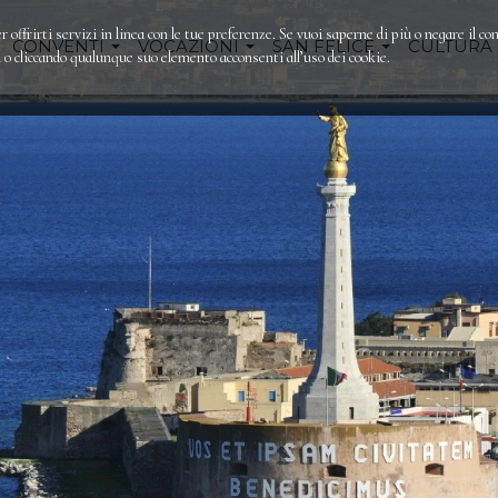
r offrirti servizi in linea con le tue preferenze. Se vuoi saperne di più o negare il co
CONVENTI
VOCAZIONI
SAN FELICE
CULTURA
 cliccando qualunque suo elemento acconsenti all’uso dei cookie.