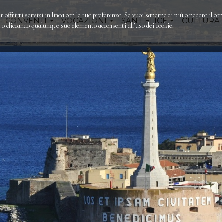
r offrirti servizi in linea con le tue preferenze. Se vuoi saperne di più o negare il co
CONVENTI
VOCAZIONI
SAN FELICE
CULTURA
 cliccando qualunque suo elemento acconsenti all’uso dei cookie.