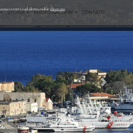
nsenso a tutti o ad alcuni cookie
clicca qui
.
STORIA
PHOTO GALLERY
CONTATTI