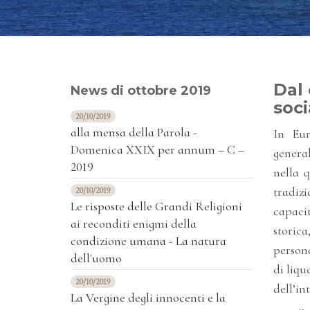
Dal 
News di ottobre 2019
soci
20/10/2019
alla mensa della Parola -
In Eur
Domenica XXIX per annum – C –
genera
2019
nella q
tradiz
20/10/2019
Le risposte delle Grandi Religioni
capacit
ai reconditi enigmi della
storic
condizione umana - La natura
persone
dell'uomo
di liqu
20/10/2019
dell’in
La Vergine degli innocenti e la