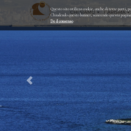
Questo sito utilizza cookie, anche di terze parti, pe
CHI SIAMO
CARISMA
Chiudendo questo banner, scorrendo questa pagina o
Do il consenso