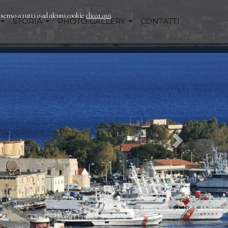
nsenso a tutti o ad alcuni cookie
clicca qui
.
STORIA
PHOTO GALLERY
CONTATTI