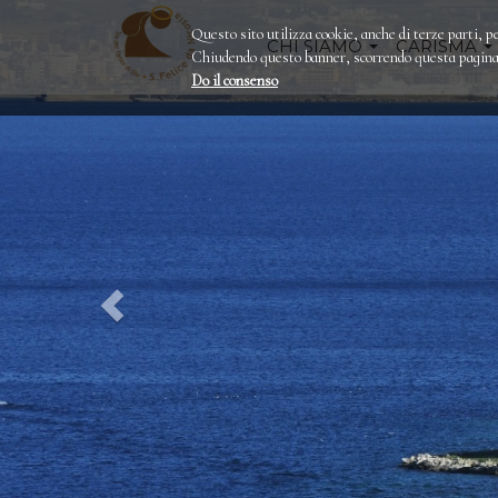
Questo sito utilizza cookie, anche di terze parti, pe
CHI SIAMO
CARISMA
Chiudendo questo banner, scorrendo questa pagina o
Do il consenso