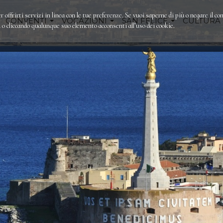
r offrirti servizi in linea con le tue preferenze. Se vuoi saperne di più o negare il co
CONVENTI
VOCAZIONI
SAN FELICE
CULTURA
 cliccando qualunque suo elemento acconsenti all’uso dei cookie.