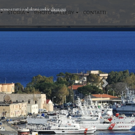
nsenso a tutti o ad alcuni cookie
clicca qui
.
STORIA
PHOTO GALLERY
CONTATTI