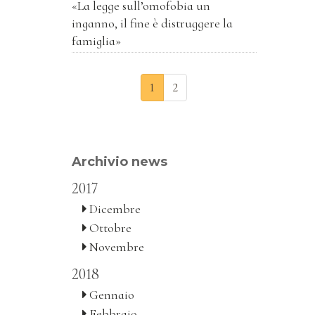
«La legge sull’omofobia un
inganno, il fine è distruggere la
famiglia»
1
2
Archivio news
2017
Dicembre
Ottobre
Novembre
2018
Gennaio
Febbraio