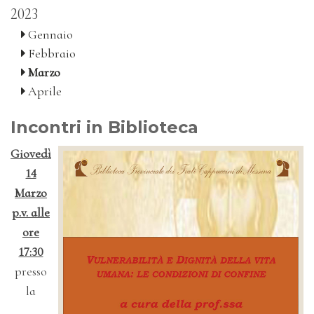
2023
Gennaio
Febbraio
Marzo
Aprile
Incontri in Biblioteca
Giovedì
14
Marzo
p.v. alle
ore
17:30
presso
la