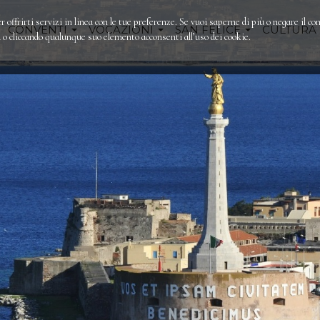
r offrirti servizi in linea con le tue preferenze. Se vuoi saperne di più o negare il co
CONVENTI
VOCAZIONI
SAN FELICE
CULTURA
 cliccando qualunque suo elemento acconsenti all’uso dei cookie.