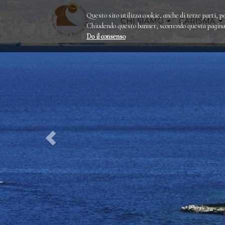
Questo sito utilizza cookie, anche di terze parti, pe
CHI SIAMO
CARISMA
Chiudendo questo banner, scorrendo questa pagina o
Do il consenso