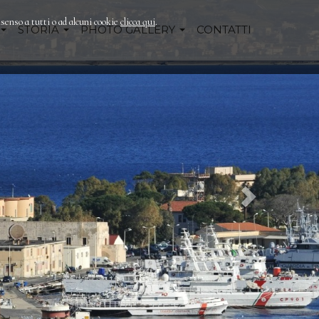
nsenso a tutti o ad alcuni cookie
clicca qui
.
STORIA
PHOTO GALLERY
CONTATTI