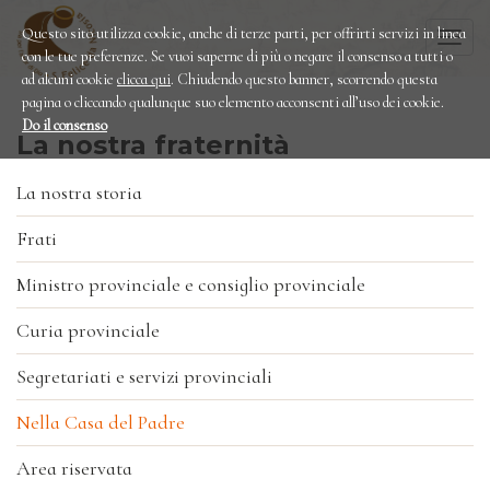
Questo sito utilizza cookie, anche di terze parti, per offrirti servizi in linea
Togg
con le tue preferenze. Se vuoi saperne di più o negare il consenso a tutti o
navi
ad alcuni cookie
clicca qui
. Chiudendo questo banner, scorrendo questa
pagina o cliccando qualunque suo elemento acconsenti all’uso dei cookie.
Do il consenso
La nostra fraternità
La nostra storia
Frati
Ministro provinciale e consiglio provinciale
Curia provinciale
Segretariati e servizi provinciali
Nella Casa del Padre
Area riservata